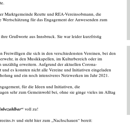
te.
 der Marktgemeinde Reutte und REA-Vereinsobmann, die
eine Wertschätzung für das Engagement der Anwesenden zum
ihre Grußworte aus Innsbruck. Sie war leider kurzfristig
n Freiwilligen die sich in den verschiedensten Vereinen, bei den
euerwehr, in den Musikkapellen, im Kulturbereich oder im
ch unzählig erweitern. Aufgrund der aktuellen Corona-
 und es konnten nicht alle Vereine und Initiativen eingeladen
rholung und ein noch intensiveres Netzwerken im Jahr 2021.
ngagement, für die Ideen und Initiativen, die
 tragen sehr zum Gemeinwohl bei, ohne sie ginge vieles im Alltag
 Unbezahlbar“
voll zu!
eeins.tv und steht hier zum „Nachschauen“ bereit: