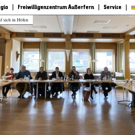
egio
Freiwilligenzentrum Außerfern
Service
f sich in Höfen