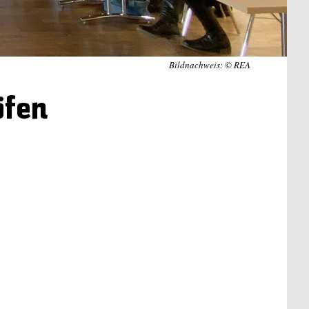
Bildnachweis: © REA
öfen