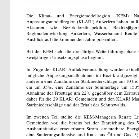
Die Klima- und Energiemodellregion (KEM) Nat
Anpassungsmodellregion (KLAR!) Außerfern haben im Ra
Akteuren wie Bezirksforstinspektion, Bezirksjäge
Regionalentwicklung Außerfern, Wasserbauamt Reutte
Ausblick auf die kommenden Jahre präsentiert.
Bei der KEM steht die dreijährige Weiterführungsphas
zweijährigen Umsetzungsphase beginnt.
Im Zuge der KLAR! Auftaktveranstaltung wurden aktuel
mögliche Anpassungsmaßnahmen im Bezirk aufgezeigt. P
anderem eine Zunahme der Starkniederschläge um 10 bis
cm um 35%, eine Zunahme der Sommertage um 150%, e
Abnahme der Frosttage um 22% gegenüber dem Zeitraum 
daher für die 29 KLAR! Gemeinden und den KLAR! Mana
Starkniederschläge und der Erhalt des Schutzwalds.
Im zweiten Teil stellte die KEM-Managerin Renate 
Gemeinden vor, die bereits bei der Einreichung des W
Ausbauinitiative erneuerbarer Strom, erneuerbare Ener
eine Sanierungsoffensive und Raus aus Öl und Gas, 3)