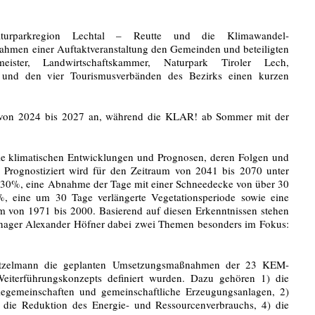
urparkregion Lechtal – Reutte und die Klimawandel-
hmen einer Auftaktveranstaltung den Gemeinden und beteiligten
rmeister, Landwirtschaftskammer, Naturpark Tiroler Lech,
 und den vier Tourismusverbänden des Bezirks einen kurzen
e von 2024 bis 2027 an, während die KLAR! ab Sommer mit der
le klimatischen Entwicklungen und Prognosen, deren Folgen und
rognostiziert wird für den Zeitraum von 2041 bis 2070 unter
 30%, eine Abnahme der Tage mit einer Schneedecke von über 30
ine um 30 Tage verlängerte Vegetationsperiode sowie eine
von 1971 bis 2000. Basierend auf diesen Erkenntnissen stehen
ger Alexander Höfner dabei zwei Themen besonders im Fokus:
Litzelmann die geplanten Umsetzungsmaßnahmen der 23 KEM-
eiterführungskonzepts definiert wurden. Dazu gehören 1) die
giegemeinschaften und gemeinschaftliche Erzeugungsanlagen, 2)
 die Reduktion des Energie- und Ressourcenverbrauchs, 4) die