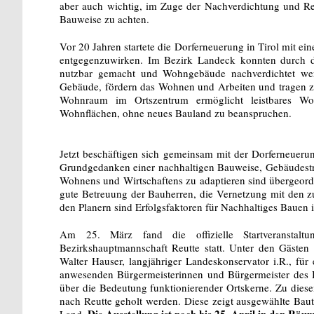
aber auch wichtig, im Zuge der Nachverdichtung und Rev
Bauweise zu achten.
Vor 20 Jahren startete die Dorferneuerung in Tirol mit 
entgegenzuwirken. Im Bezirk Landeck konnten durch d
nutzbar gemacht und Wohngebäude nachverdichtet wer
Gebäude, fördern das Wohnen und Arbeiten und tragen zu
Wohnraum im Ortszentrum ermöglicht leistbares Wohn
Wohnflächen, ohne neues Bauland zu beanspruchen.
Jetzt beschäftigen sich gemeinsam mit der Dorferneueru
Grundgedanken einer nachhaltigen Bauweise, Gebäudestru
Wohnens und Wirtschaftens zu adaptieren sind übergeordn
gute Betreuung der Bauherren, die Vernetzung mit den z
den Planern sind Erfolgsfaktoren für Nachhaltiges Bauen 
Am 25. März fand die offizielle Startveranstalt
Bezirkshauptmannschaft Reutte statt. Unter den Gäste
Walter Hauser, langjähriger Landeskonservator i.R., fü
anwesenden Bürgermeisterinnen und Bürgermeister des B
über die Bedeutung funktionierender Ortskerne. Zu die
nach Reutte geholt werden. Diese zeigt ausgewählte Bau
Die Ausstellung ist noch bis 25. April in den Räu
Land.