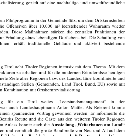
italisierung gezielt auf eine nachhaltige und umweltfreundliche
einem Pilotprogramm in der Gemeinde Silz, um dem Ortskernsterben
ie Offensiven über 10.000 m² leerstehender Wohnraum wieder
den. Diese Maßnahmen stärken die zentralen Funktionen der
r Erhaltung eines lebendigen Dorflebens bei. Die Schaffung von
en, erhält traditionelle Gebäude und aktiviert bestehende
ng Tirol acht Tiroler Regionen intensiv mit dem Thema. Mit dem
kturen zu erhalten und für die modernen Erfordernisse heutigen
ete Ziele aller Regionen bzw. des Landes. Eine koordinierte und
uständigen Stellen (Gemeinden, Land Tirol, Bund, EU) sowie mit
in Kombination mit Ortskernrevitalisierung.
ung für ein Tirol weites „Leerstandsmanagement“ in der
n war auch Landeshauptmann Anton Mattle. Als Referent konnte
r einen spannenden Vortrag gewonnen werden. Er informierte die
ezirks Reutte und die Gäste aus den weiteren Tiroler Regionen
Ausstellung „Weiterbauen am Land“
sem Anlass konnte auch die
ten und vermittelt die große Bandbreite von Neu und Alt auf dem
mlichkeiten der Bezirkshauptmannschaft Reutte zu besichtigen.